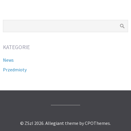
KATEGORIE
News
Przedmioty
© ZSzI 2026.
Allegiant
theme by CPOThemes.