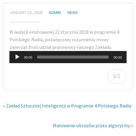
JANUARY 23, 2018
ADMIN
NEWS
W audycji emitowanej 22 stycznia 2018 w programie 4
Polskiego Radia, poświęconej rozumieniu mowy
Audio
zwierząt brali udział pracownicy naszego Zakładu.
Player
00:00
00:00
0
« Zakład Sztucznej Inteligencji w Programie 4 Polskiego Radia
Malowanie obrazów przez algorytmy »